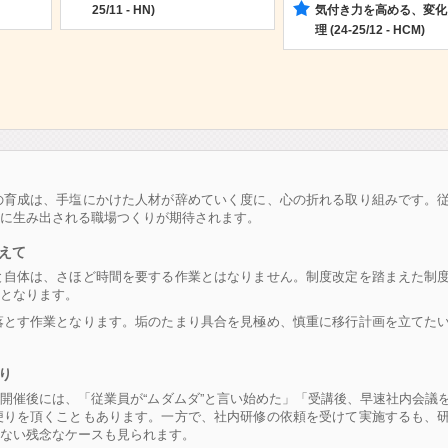
25/11 - HN)
気付き力を高める、変化
理 (24-25/12 - HCM)
の育成は、手塩にかけた人材が辞めていく度に、心の折れる取り組みです。
的に生み出される職場つくりが期待されます。
えて
と自体は、さほど時間を要する作業とはなりません。制度改定を踏まえた制
となります。
落とす作業となります。垢のたまり具合を見極め、慎重に移行計画を立てた
り
開催後には、「従業員が“ムダムダ”と言い始めた」「受講後、早速社内会議
便りを頂くこともあります。一方で、社内研修の依頼を受けて実施するも、
ない残念なケースも見られます。