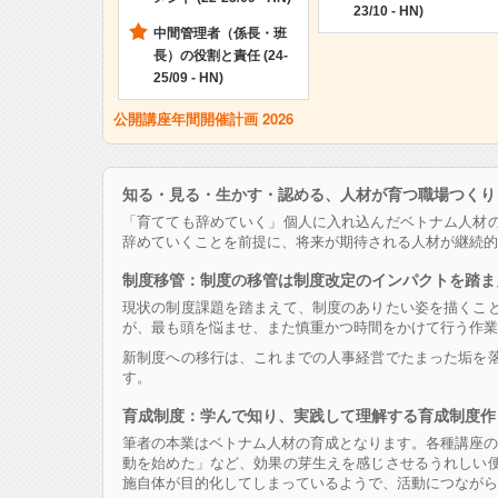
23/10 - HN)
中間管理者（係長・班
長）の役割と責任 (24-
25/09 - HN)
公開講座年間開催計画 2026
知る・見る・生かす・認める、人材が育つ職場つくり
「育てても辞めていく」個人に入れ込んだベトナム人材
辞めていくことを前提に、将来が期待される人材が継続
制度移管：制度の移管は制度改定のインパクトを踏ま
現状の制度課題を踏まえて、制度のありたい姿を描くこ
が、最も頭を悩ませ、また慎重かつ時間をかけて行う作業
新制度への移行は、これまでの人事経営でたまった垢を
す。
育成制度：学んで知り、実践して理解する育成制度作
筆者の本業はベトナム人材の育成となります。各種講座の
動を始めた」など、効果の芽生えを感じさせるうれしい
施自体が目的化してしまっているようで、活動につながら