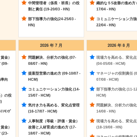
中間管理者（係長・班長）の役
織的な５S改善の進め方 (
割と責任 (19-20/03 - HN)
17/04 - HN)
部下指導力の強化(24-25/03 -
コミュニケーション力強化 
HN)
22/04 - HN)
2026 年 7 月
2026 年 8 月
・賃金）
問題解決、分析力の強化 (07-
現場力を高める、変化点
09-
08/07 - HN)
(04-05/08 - HCM)
提案型営業の進め方 (09-10/07 -
マネージャの役割責任 (0
効率向
HCM)
07/08 - HCM)
コミュニケーション力強化 (14-
部下指導力の強化 (11-12/
長）の役
15/07 - HCM)
HCM)
)
気付き力を高める、変化点管理
問題解決、分析力の強化 (
ﾝｷﾝｸﾞ
(16-17/07 - HCM)
14/08 - HN)
人事制度（等級・評価・賃金）
現場力を高める、変化点
・賃金）
改善と人材育成の進め方 (17-
(18-19/08 - HN)
23-
18/07 - HCM)