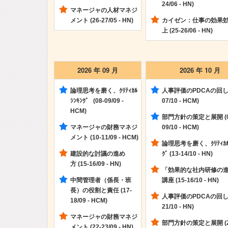
24/06 - HN)
マネージャの人材マネジ
メント (26-27/05 - HN)
カイゼン：仕事の効果
上 (25-26/06 - HN)
2026 年 09 月
2026 年 10 月
論理思考を磨く、ｸﾘﾃｨｶﾙ
人事評価のPDCAの回し方
ｼﾝｷﾝｸﾞ (08-09/09 -
07/10 - HCM)
HCM)
部門方針の策定と展開 (0
マネージャの財務マネジ
09/10 - HCM)
メント (10-11/09 - HCM)
論理思考を磨く、ｸﾘﾃｨｶﾙｼ
建設的な討議の進め
ｸﾞ (13-14/10 - HN)
方 (15-16/09 - HN)
「効果的な社内研修の
中間管理者（係長・班
講座 (15-16/10 - HN)
長）の役割と責任 (17-
人事評価のPDCAの回し方
18/09 - HCM)
21/10 - HN)
マネージャの財務マネジ
部門方針の策定と展開 (2
メント (22-23/09 - HN)