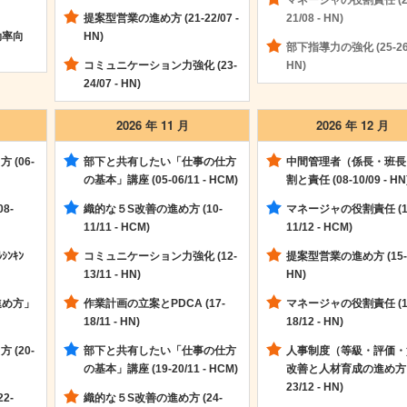
マネージャの役割責任 (2
提案型営業の進め方 (21-22/07 -
21/08 - HN)
効率向
HN)
部下指導力の強化 (25-26/
コミュニケーション力強化 (23-
HN)
24/07 - HN)
2026 年 11 月
2026 年 12 月
 (06-
部下と共有したい「仕事の仕方
中間管理者（係長・班長
の基本」講座 (05-06/11 - HCM)
割と責任 (08-10/09 - HN
8-
織的な５S改善の進め方 (10-
マネージャの役割責任 (1
11/11 - HCM)
11/12 - HCM)
ﾝｷﾝ
コミュニケーション力強化 (12-
提案型営業の進め方 (15-16
13/11 - HN)
HN)
進め方」
作業計画の立案とPDCA (17-
マネージャの役割責任 (1
18/11 - HN)
18/12 - HN)
 (20-
部下と共有したい「仕事の仕方
人事制度（等級・評価・
の基本」講座 (19-20/11 - HCM)
改善と人材育成の進め方 (
23/12 - HN)
2-
織的な５S改善の進め方 (24-