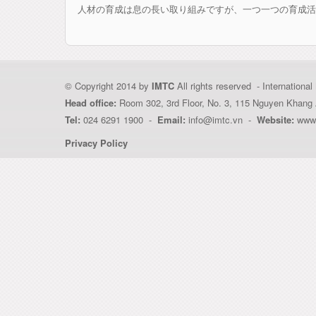
人材の育成は息の長い取り組みですが、一つ一つの育成活
© Copyright 2014 by
IMTC
All rights reserved - Internation
Head office:
Room 302, 3rd Floor, No. 3, 115 Nguyen Khang 
Tel:
024 6291 1900 -
Email:
info@imtc.vn -
Website:
www.
Privacy Policy