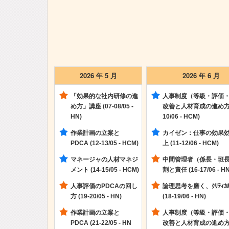
2026 年 5 月
2026 年 6 月
「効果的な社内研修の進
人事制度（等級・評価
め方」講座 (07-08/05 -
改善と人材育成の進め方 (
HN)
10/06 - HCM)
作業計画の立案と
カイゼン：仕事の効果
PDCA (12-13/05 - HCM)
上 (11-12/06 - HCM)
マネージャの人材マネジ
中間管理者（係長・班
メント (14-15/05 - HCM)
割と責任 (16-17/06 - HN
人事評価のPDCAの回し
論理思考を磨く、ｸﾘﾃｨｶﾙｼ
方 (19-20/05 - HN)
(18-19/06 - HN)
作業計画の立案と
人事制度（等級・評価
PDCA (21-22/05 - HN
改善と人材育成の進め方 (