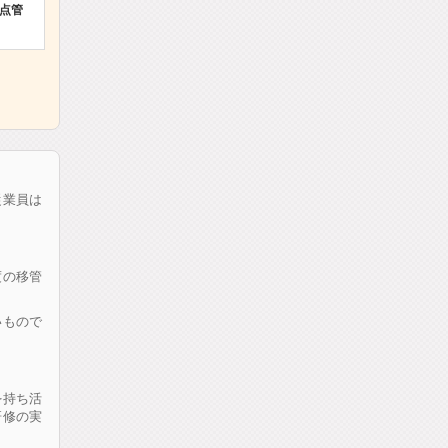
点管
従業員は
度の移管
いもので
を持ち活
研修の実