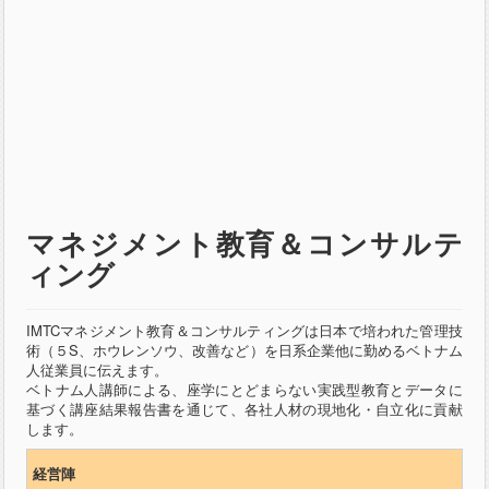
マネジメント教育＆コンサルテ
ィング
IMTCマネジメント教育＆
コンサルティングは日本で培われた管理技
術（５S、
ホウレンソウ、改善など）
を日系企業他に勤めるベトナム
人従業員に伝えます。
ベトナム人講師による、
座学にとどまらない実践型教育とデータに
基づく講座結果報告書を
通じて、各社人材の現地化・自立化に貢献
します。
経営陣