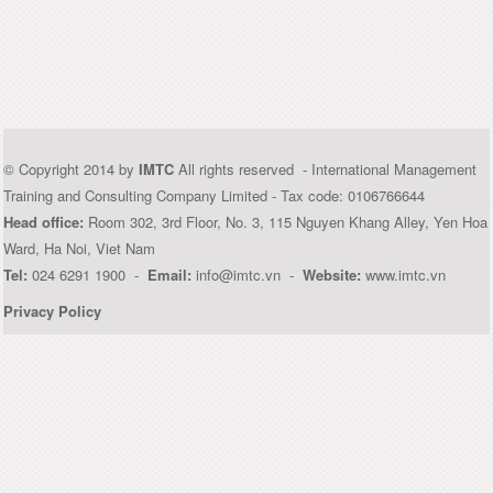
© Copyright 2014 by
IMTC
All rights reserved - International Management
Training and Consulting Company Limited - Tax code: 0106766644
Head office:
Room 302, 3rd Floor, No. 3, 115 Nguyen Khang Alley, Yen Hoa
Ward, Ha Noi, Viet Nam
Tel:
024 6291 1900 -
Email:
info@imtc.vn -
Website:
www.imtc.vn
Privacy Policy